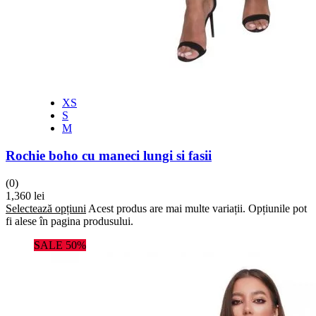
XS
S
M
Rochie boho cu maneci lungi si fasii
(0)
1,360
lei
Selectează opțiuni
Acest produs are mai multe variații. Opțiunile pot
fi alese în pagina produsului.
SALE 50%