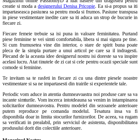
Magazinul online PassionbyD a luat nastere din dragostea pentru
creatie si moda a
designerului Denisa Pricopie
. Ea si-a propus sa iti
impartaseasca pasiunea sa pentru moda si frumos. Pasiune transpusa
in piese vestimentare inedite care sa iti aduca un strop de bucurie in
fiecare zi.
Fiecare femeie trebuie sa isi puna in valoare feminitatea. Purtand
piese feminine te vei simti comfortabila, libera si mai sigura pe tine.
Si cum frumusetea vine din interior, o stare de spirit buna poate
pleca de la simpla purtare a unui articol pe care sa il indragesti.
Plecand de la aceasta idee designerul nostru isi doreste sa va inspire
acelasi lucru. Atat tinutele de zi cat si cele pentru ocazii speciale sunt
comode si feminine.
Te invitam sa te rasfeti in fiecare zi cu una dintre piesele noastre
vestimentare si sa ne impartasesti din trairile si experientele tale.
Periodic vom aduce in atentia dumneavoastra noi produse care sa va
incante simturile. Vom incerca intotdeauna sa venim in intampinarea
solicitarilor dumneavostra. Pentru modelel din sezoanele anterioare
putem reproduce pe comanda modelul. Tesatura insa va fi
disponibila doar in limita stocurilor furnizorilor. De aceea, va rugam
sa verificati in prealabil, prin serviciul de asistenta, disponibilitatea
produsului dorit din colectiile anterioare.