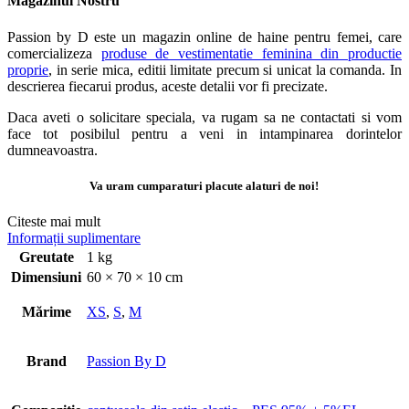
Magazinul Nostru
Passion by D este un magazin online de haine pentru femei, care
comercializeza
produse de vestimentatie feminina din productie
proprie
, in serie mica, editii limitate precum si unicat la comanda. In
descrierea fiecarui produs, aceste detalii vor fi precizate.
Daca aveti o solicitare speciala, va rugam sa ne contactati si vom
face tot posibilul pentru a veni in intampinarea dorintelor
dumneavoastra.
Va uram cumparaturi placute alaturi de noi!
Citeste mai mult
Informații suplimentare
Greutate
1 kg
Dimensiuni
60 × 70 × 10 cm
Mărime
XS
,
S
,
M
Brand
Passion By D