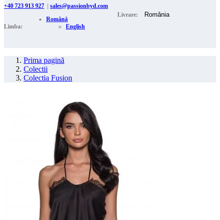
+40 723 913 927
|
sales@passionbyd.com
Livrare:
Română
Limba:
English
Prima pagină
Colectii
Colectia Fusion