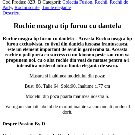
Cod Produs:
82R_B
Categorii:
Colectia Fusion
,
Rochii
,
Rochii de
Party
,
Rochii scurte
,
Tinute elegante
Descriere
Rochie neagra tip furou cu dantela
Rochie neagra tip furou cu dantela – Aceasta Rochia neagra tip
furou exclusivista, cu tivul din dantela luxoasa frantuseasca,
este un element important de avut in garderoba ta. Aceasta
rochie o poti purta cu success cu un kimono peste sau cum va
propunem noi, cu o alta rochie din voal de matase pentru a-i
intensifica misterul intr-o tinuta eleganta de seara.
Masura si inaltimea modelului din poza:
Bust: 86, Talie:64, Sold:90, Inaltime :177 cm
Modelul din poza poarta marimea noastra S.
Va rugam studiati tabelul de marimi inainte sa comandati produsul
dorit.
Despre Passion By D