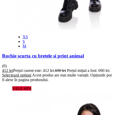
XS
S
M
Rochie scurta cu bretele si print animal
(0)
412
lei
Prețul curent este: 412 lei.
690
lei
Prețul inițial a fost: 690 lei.
Selectează opțiuni
Acest produs are mai multe variații. Opțiunile pot
fi alese în pagina produsului.
SALE 60%