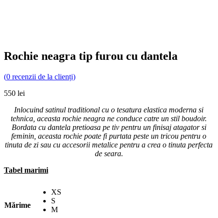
Rochie neagra tip furou cu dantela
(
0
recenzii de la clienți)
550
lei
Inlocuind satinul traditional cu o tesatura elastica moderna si
tehnica, aceasta rochie neagra ne conduce catre un stil boudoir.
Bordata cu dantela pretioasa pe tiv pentru un finisaj atagator si
feminin, aceasta rochie poate fi purtata peste un tricou pentru o
tinuta de zi sau cu accesorii metalice pentru a crea o tinuta perfecta
de seara.
Tabel marimi
XS
S
Mărime
M