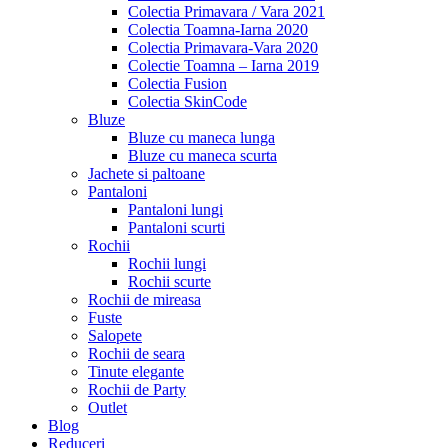
Colectia Primavara / Vara 2021
Colectia Toamna-Iarna 2020
Colectia Primavara-Vara 2020
Colectie Toamna – Iarna 2019
Colectia Fusion
Colectia SkinCode
Bluze
Bluze cu maneca lunga
Bluze cu maneca scurta
Jachete si paltoane
Pantaloni
Pantaloni lungi
Pantaloni scurti
Rochii
Rochii lungi
Rochii scurte
Rochii de mireasa
Fuste
Salopete
Rochii de seara
Tinute elegante
Rochii de Party
Outlet
Blog
Reduceri