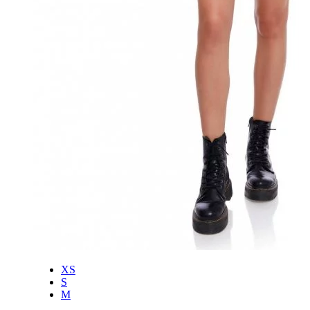
XS
S
M