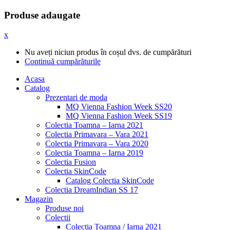
Produse adaugate
x
Nu aveți niciun produs în coșul dvs. de cumpărături
Continuă cumpărăturile
Acasa
Catalog
Prezentari de moda
MQ Vienna Fashion Week SS20
MQ Vienna Fashion Week SS19
Colectia Toamna – Iarna 2021
Colectia Primavara – Vara 2021
Colectia Primavara – Vara 2020
Colectia Toamna – Iarna 2019
Colectia Fusion
Colectia SkinCode
Catalog Colectia SkinCode
Colectia DreamIndian SS 17
Magazin
Produse noi
Colectii
Colectia Toamna / Iarna 2021