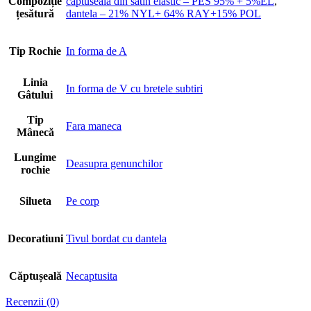
Compoziție
captuseala din satin elastic – PES 95% + 5%EL
,
țesătură
dantela – 21% NYL+ 64% RAY+15% POL
Tip Rochie
In forma de A
Linia
In forma de V cu bretele subtiri
Gâtului
Tip
Fara maneca
Mânecă
Lungime
Deasupra genunchilor
rochie
Silueta
Pe corp
Decoratiuni
Tivul bordat cu dantela
Căptușeală
Necaptusita
Recenzii (0)