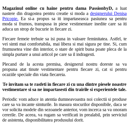
Magazinul online cu haine pentru dama PassionbyD,
a luat
nastere din dragostea pentru creatie si moda a
designerului Denisa
Pricopie.
Ea si-a propus sa iti impartaseasca pasiunea sa pentru
moda si frumos, transpusa in piese vestimentare inedite care sa iti
aduca un strop de bucurie in fiecare zi.
Fiecare femeie trebuie sa isi puna in valoare feminitatea. Astfel, te
vei simti mai comfortabila, mai libera si mai sigura pe tine. Si, cum
frumusetea vine din interior, o stare de spirit buna poate pleca de la
simpla purtare a unui articol pe care sa il indragesti.
Plecand de la acesta premisa, designerul nostru doreste sa va
propuna atat tinute vestimentare pentru fiecare zi, cat si pentru
ocaziile speciale din viata fiecareia.
Te invitam sa te rasfeti in fiecare zi cu una dintre piesele noastre
vestimentare si sa ne impartasesti din trairile si experientele tale.
Periodic vom aduce in atentia dumneavoastra noi colectii si produse
care sa va incante simturile. In masura stocurilor disponibile, daca se
vor solicita modele din sezoanele anterior, vom incerca sa va onoram
cererile. De aceea, va rugam sa verificati in prealabil, prin serviciul
de asistenta, disponibilitatea produsului dorit.