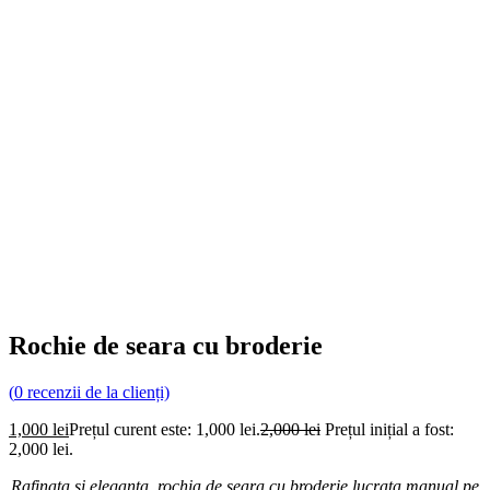
Rochie de seara cu broderie
(
0
recenzii de la clienți)
1,000
lei
Prețul curent este: 1,000 lei.
2,000
lei
Prețul inițial a fost:
2,000 lei.
Rafinata si eleganta, rochia de seara cu broderie lucrata manual pe