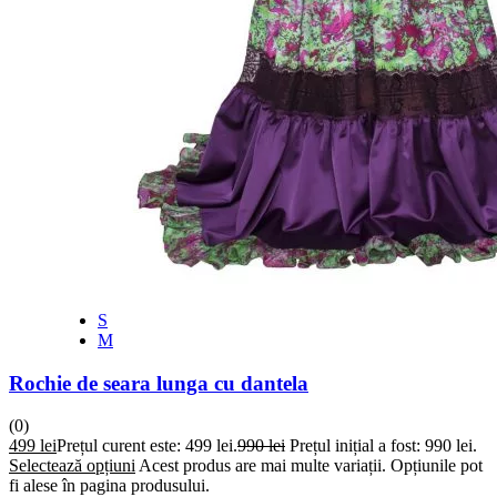
S
M
Rochie de seara lunga cu dantela
(0)
499
lei
Prețul curent este: 499 lei.
990
lei
Prețul inițial a fost: 990 lei.
Selectează opțiuni
Acest produs are mai multe variații. Opțiunile pot
fi alese în pagina produsului.