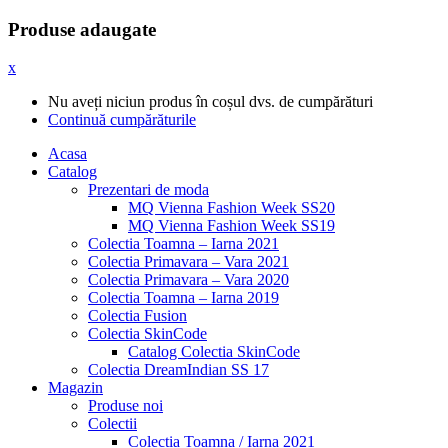
Produse adaugate
x
Nu aveți niciun produs în coșul dvs. de cumpărături
Continuă cumpărăturile
Acasa
Catalog
Prezentari de moda
MQ Vienna Fashion Week SS20
MQ Vienna Fashion Week SS19
Colectia Toamna – Iarna 2021
Colectia Primavara – Vara 2021
Colectia Primavara – Vara 2020
Colectia Toamna – Iarna 2019
Colectia Fusion
Colectia SkinCode
Catalog Colectia SkinCode
Colectia DreamIndian SS 17
Magazin
Produse noi
Colectii
Colectia Toamna / Iarna 2021