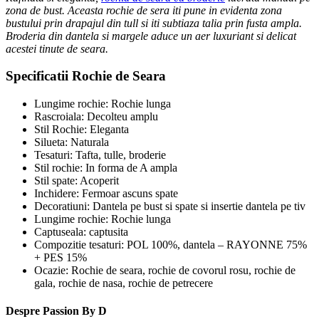
zona de bust. Aceasta rochie de sera iti pune in evidenta zona
bustului prin drapajul din tull si iti subtiaza talia prin fusta ampla.
Broderia din dantela si margele aduce un aer luxuriant si delicat
acestei tinute de seara.
Specificatii Rochie de Seara
Lungime rochie: Rochie lunga
Rascroiala: Decolteu amplu
Stil Rochie: Eleganta
Silueta: Naturala
Tesaturi: Tafta, tulle, broderie
Stil rochie: In forma de A ampla
Stil spate: Acoperit
Inchidere: Fermoar ascuns spate
Decoratiuni: Dantela pe bust si spate si insertie dantela pe tiv
Lungime rochie: Rochie lunga
Captuseala: captusita
Compozitie tesaturi: POL 100%, dantela – RAYONNE 75%
+ PES 15%
Ocazie: Rochie de seara, rochie de covorul rosu, rochie de
gala, rochie de nasa, rochie de petrecere
Despre Passion By D