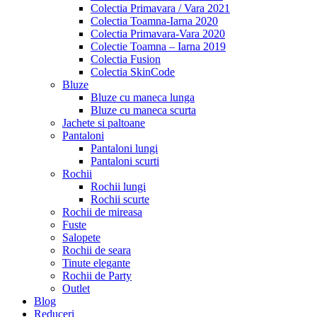
Colectia Primavara / Vara 2021
Colectia Toamna-Iarna 2020
Colectia Primavara-Vara 2020
Colectie Toamna – Iarna 2019
Colectia Fusion
Colectia SkinCode
Bluze
Bluze cu maneca lunga
Bluze cu maneca scurta
Jachete si paltoane
Pantaloni
Pantaloni lungi
Pantaloni scurti
Rochii
Rochii lungi
Rochii scurte
Rochii de mireasa
Fuste
Salopete
Rochii de seara
Tinute elegante
Rochii de Party
Outlet
Blog
Reduceri