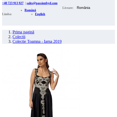
+40 723 913 927
|
sales@passionbyd.com
Livrare:
Română
Limba:
English
Prima pagină
Colectii
Colectie Toamna - Iarna 2019