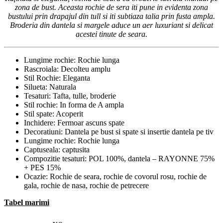
zona de bust. Aceasta rochie de sera iti pune in evidenta zona
bustului prin drapajul din tull si iti subtiaza talia prin fusta ampla.
Broderia din dantela si margele aduce un aer luxuriant si delicat
acestei tinute de seara.
Lungime rochie: Rochie lunga
Rascroiala: Decolteu amplu
Stil Rochie: Eleganta
Silueta: Naturala
Tesaturi: Tafta, tulle, broderie
Stil rochie: In forma de A ampla
Stil spate: Acoperit
Inchidere: Fermoar ascuns spate
Decoratiuni: Dantela pe bust si spate si insertie dantela pe tiv
Lungime rochie: Rochie lunga
Captuseala: captusita
Compozitie tesaturi: POL 100%, dantela – RAYONNE 75%
+ PES 15%
Ocazie: Rochie de seara, rochie de covorul rosu, rochie de
gala, rochie de nasa, rochie de petrecere
Tabel marimi