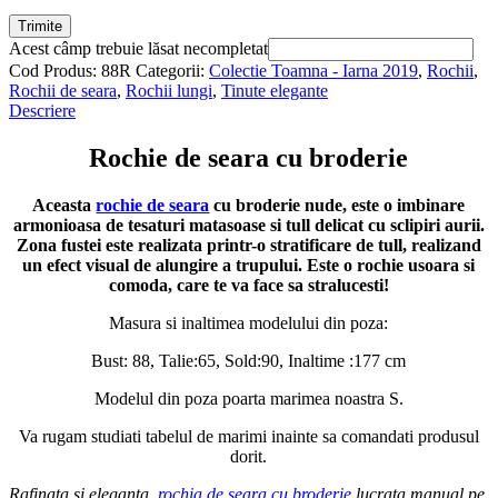
Trimite
Acest câmp trebuie lăsat necompletat
Cod Produs:
88R
Categorii:
Colectie Toamna - Iarna 2019
,
Rochii
,
Rochii de seara
,
Rochii lungi
,
Tinute elegante
Descriere
Rochie de seara cu broderie
Aceasta
rochie de seara
cu broderie nude, este o imbinare
armonioasa de tesaturi matasoase si tull delicat cu sclipiri aurii.
Zona fustei este realizata printr-o stratificare de tull, realizand
un efect visual de alungire a trupului. Este o rochie usoara si
comoda, care te va face sa stralucesti!
Masura si inaltimea modelului din poza:
Bust: 88, Talie:65, Sold:90, Inaltime :177 cm
Modelul din poza poarta marimea noastra S.
Va rugam studiati tabelul de marimi inainte sa comandati produsul
dorit.
Rafinata si eleganta,
rochia de seara cu broderie
lucrata manual pe