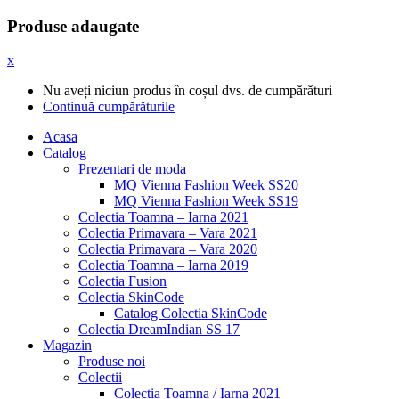
Produse adaugate
x
Nu aveți niciun produs în coșul dvs. de cumpărături
Continuă cumpărăturile
Acasa
Catalog
Prezentari de moda
MQ Vienna Fashion Week SS20
MQ Vienna Fashion Week SS19
Colectia Toamna – Iarna 2021
Colectia Primavara – Vara 2021
Colectia Primavara – Vara 2020
Colectia Toamna – Iarna 2019
Colectia Fusion
Colectia SkinCode
Catalog Colectia SkinCode
Colectia DreamIndian SS 17
Magazin
Produse noi
Colectii
Colectia Toamna / Iarna 2021