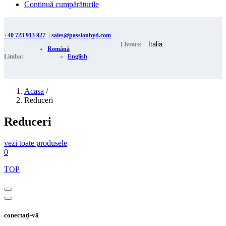
Continuă cumpărăturile
+40 723 913 927
|
sales@passionbyd.com
Livrare:
Română
Limba:
English
Acasa
/
Reduceri
Reduceri
vezi toate produsele
0
TOP
conectați-vă