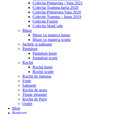
Colectia Primavara / Vara 2021
Colectia Toamna-Iarna 2020
Colectia Primavara-Vara 2020
Colectie Toamna – Iarna 2019
Colectia Fusion
Colectia SkinCode
Bluze
Bluze cu maneca lunga
Bluze cu maneca scurta
Jachete si paltoane
Pantaloni
Pantaloni lungi
Pantaloni scurti
Rochii
Rochii lungi
Rochii scurte
Rochii de mireasa
Fuste
Salopete
Rochii de seara
Tinute elegante
Rochii de Party
Outlet
Blog
Reduceri