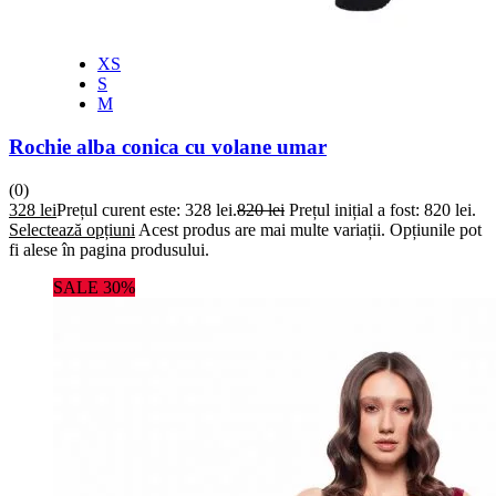
XS
S
M
Rochie alba conica cu volane umar
(0)
328
lei
Prețul curent este: 328 lei.
820
lei
Prețul inițial a fost: 820 lei.
Selectează opțiuni
Acest produs are mai multe variații. Opțiunile pot
fi alese în pagina produsului.
SALE 30%