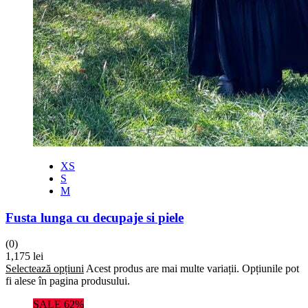
XS
S
M
Fusta lunga cu decupaje si piele
(0)
1,175
lei
Selectează opțiuni
Acest produs are mai multe variații. Opțiunile pot
fi alese în pagina produsului.
SALE 62%