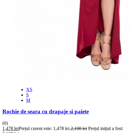
XS
S
M
Rochie de seara cu drapaje si paiete
(0)
1,478
lei
Prețul curent este: 1,478 lei.
2,100
lei
Prețul inițial a fost: