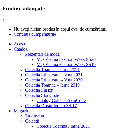
Produse adaugate
x
Nu aveți niciun produs în coșul dvs. de cumpărături
Continuă cumpărăturile
Acasa
Catalog
Prezentari de moda
MQ Vienna Fashion Week SS20
MQ Vienna Fashion Week SS19
Colectia Toamna – Iarna 2021
Colectia Primavara – Vara 2021
Colectia Primavara – Vara 2020
Colectia Toamna – Iarna 2019
Colectia Fusion
Colectia SkinCode
Catalog Colectia SkinCode
Colectia DreamIndian SS 17
Magazin
Produse noi
Colectii
Colectia Toamna / Iarna 2021