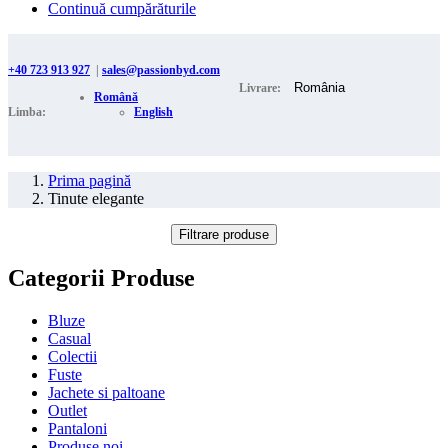
Continuă cumpărăturile
+40 723 913 927
|
sales@passionbyd.com
Livrare:
Română
Limba:
English
Prima pagină
Tinute elegante
Filtrare produse
Categorii Produse
Bluze
Casual
Colectii
Fuste
Jachete si paltoane
Outlet
Pantaloni
Produse noi