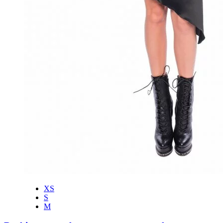
XS
S
M