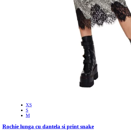
XS
S
M
Rochie lunga cu dantela si print snake