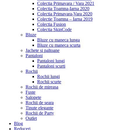
Colectia Primavara / Vara 2021
Colectia Toamna-Iarna 2020
Colectia Primavara-Vara 2020
Colectie Toamna – Iarna 2019
Colectia Fusion
Colectia SkinCode
Bluze
Bluze cu maneca lunga
Bluze cu maneca scurta
Jachete si paltoane
Pantaloni
Pantaloni lungi
Pantaloni scurti
Rochii
Rochii lungi
Rochii scurte
Rochii de mireasa
Fuste
Salopete
Rochii de seara
Tinute elegante
Rochii de Party
Outlet
Blog
Reduceri