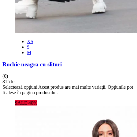
XS
S
M
Rochie neagra cu slituri
(0)
815
lei
Selectează opțiuni
Acest produs are mai multe variații. Opțiunile pot
fi alese în pagina produsului.
SALE 40%