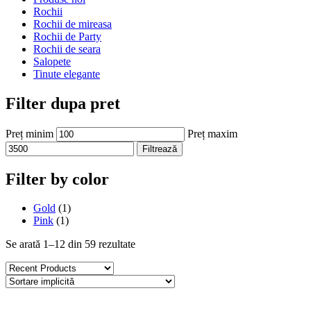
Rochii
Rochii de mireasa
Rochii de Party
Rochii de seara
Salopete
Tinute elegante
Filter dupa pret
Preț minim
Preț maxim
Filtrează
Filter by color
Gold
(1)
Pink
(1)
Se arată 1–12 din 59 rezultate