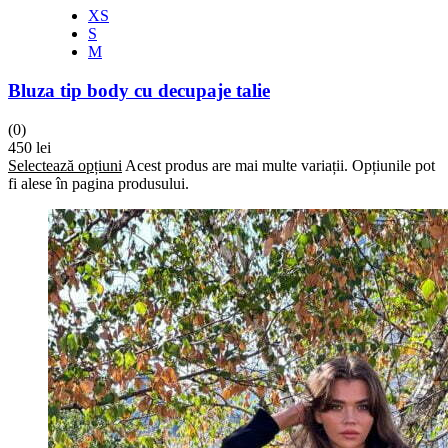
XS
S
M
Bluza tip body cu decupaje talie
(0)
450
lei
Selectează opțiuni
Acest produs are mai multe variații. Opțiunile pot
fi alese în pagina produsului.