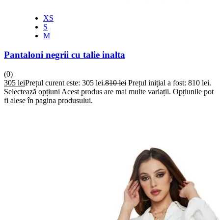
XS
S
M
Pantaloni negrii cu talie inalta
(0)
305
lei
Prețul curent este: 305 lei.
810
lei
Prețul inițial a fost: 810 lei.
Selectează opțiuni
Acest produs are mai multe variații. Opțiunile pot
fi alese în pagina produsului.