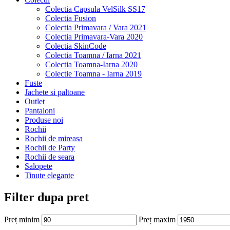
Colectia Capsula VelSilk SS17
Colectia Fusion
Colectia Primavara / Vara 2021
Colectia Primavara-Vara 2020
Colectia SkinCode
Colectia Toamna / Iarna 2021
Colectia Toamna-Iarna 2020
Colectie Toamna - Iarna 2019
Fuste
Jachete si paltoane
Outlet
Pantaloni
Produse noi
Rochii
Rochii de mireasa
Rochii de Party
Rochii de seara
Salopete
Tinute elegante
Filter dupa pret
Preț minim
Preț maxim