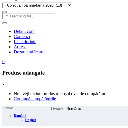
Detalii cont
Comenzi
Lista dorinte
Adresa
Dezautentificare
0
Produse adaugate
x
Nu aveți niciun produs în coșul dvs. de cumpărături
Continuă cumpărăturile
Limba:
Livrare:
Română
English