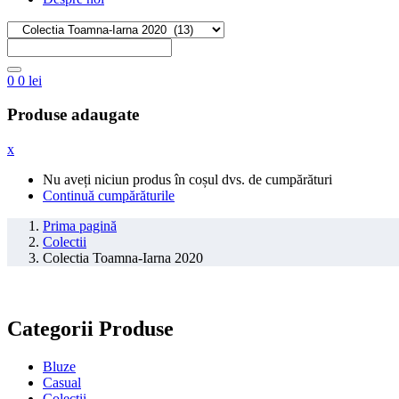
0
0
lei
Produse adaugate
x
Nu aveți niciun produs în coșul dvs. de cumpărături
Continuă cumpărăturile
Prima pagină
Colectii
Colectia Toamna-Iarna 2020
Categorii Produse
Bluze
Casual
Colectii