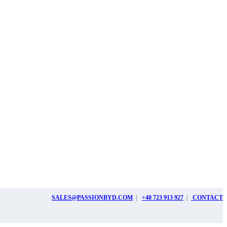
SALES@PASSIONBYD.COM
|
+40 723 913 927
|
CONTACT