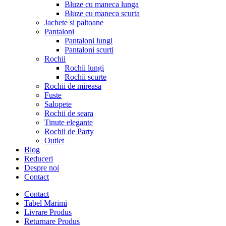
Bluze cu maneca lunga
Bluze cu maneca scurta
Jachete si paltoane
Pantaloni
Pantaloni lungi
Pantaloni scurti
Rochii
Rochii lungi
Rochii scurte
Rochii de mireasa
Fuste
Salopete
Rochii de seara
Tinute elegante
Rochii de Party
Outlet
Blog
Reduceri
Despre noi
Contact
Contact
Tabel Marimi
Livrare Produs
Returnare Produs