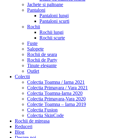
Jachete si paltoane
Pantaloni
Pantaloni lungi
Pantaloni scurti
Rochii
Rochii lungi
Rochii scurte
Fuste
Salopete
Rochii de seara
Rochii de Party
Tinute elegante
Outlet
Colectii
Colectia Toamna / Iarna 2021
Colectia Primavara / Vara 2021
Colectia Toamna-Iarna 2020
Colectia Primavara-Vara 2020
Colectie Toamna – Iarna 2019
Colectia Fusion
Colectia SkinCode
Rochii de mireasa
Reduceri
Blog
Despre noi