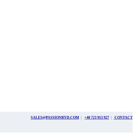
SALES@PASSIONBYD.COM
|
+40 723 913 927
|
CONTACT