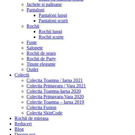
Jachete si paltoane
Pantaloni
Pantaloni lungi
Pantaloni scurti
Rochii
Rochii lungi
Rochii scurte
Fuste
Salopete
Rochii de seara
Rochii de Party
Tinute elegante
Outlet
Colectii
Colectia Toamna / Iarna 2021
Colectia Primavara / Vara 2021
Colectia Toamna-Iarna 2020
Colectia Primavara-Vara 2020
Colectie Toamna – Iarna 2019
Colectia Fusion
Colectia SkinCode
Rochii de mireasa
Reduceri
Blog
Despre noi