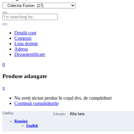
Detalii cont
Comenzi
Lista dorinte
Adresa
Dezautentificare
0
Produse adaugate
x
Nu aveți niciun produs în coșul dvs. de cumpărături
Continuă cumpărăturile
Limba:
Livrare:
Română
English