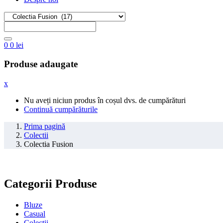
0
0
lei
Produse adaugate
x
Nu aveți niciun produs în coșul dvs. de cumpărături
Continuă cumpărăturile
Prima pagină
Colectii
Colectia Fusion
Categorii Produse
Bluze
Casual
Colectii