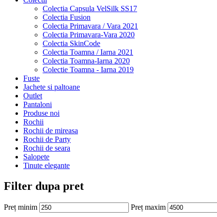
Colectia Capsula VelSilk SS17
Colectia Fusion
Colectia Primavara / Vara 2021
Colectia Primavara-Vara 2020
Colectia SkinCode
Colectia Toamna / Iarna 2021
Colectia Toamna-Iarna 2020
Colectie Toamna - Iarna 2019
Fuste
Jachete si paltoane
Outlet
Pantaloni
Produse noi
Rochii
Rochii de mireasa
Rochii de Party
Rochii de seara
Salopete
Tinute elegante
Filter dupa pret
Preț minim
Preț maxim