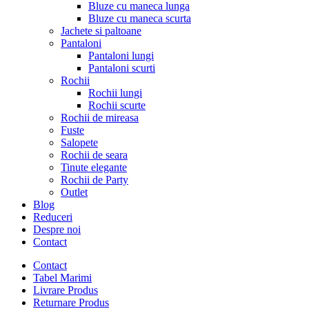
Bluze cu maneca lunga
Bluze cu maneca scurta
Jachete si paltoane
Pantaloni
Pantaloni lungi
Pantaloni scurti
Rochii
Rochii lungi
Rochii scurte
Rochii de mireasa
Fuste
Salopete
Rochii de seara
Tinute elegante
Rochii de Party
Outlet
Blog
Reduceri
Despre noi
Contact
Contact
Tabel Marimi
Livrare Produs
Returnare Produs