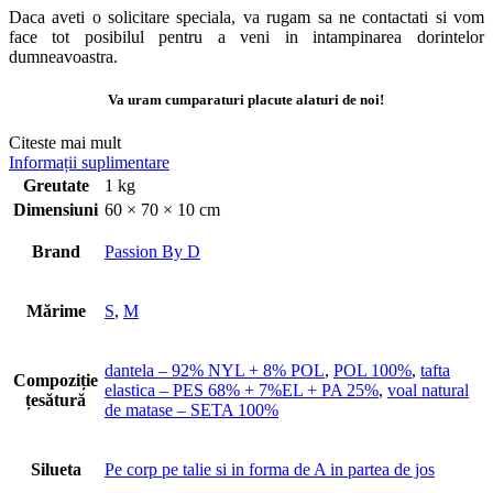
Daca aveti o solicitare speciala, va rugam sa ne contactati si vom
face tot posibilul pentru a veni in intampinarea dorintelor
dumneavoastra.
Va uram cumparaturi placute alaturi de noi!
Citeste mai mult
Informații suplimentare
Greutate
1 kg
Dimensiuni
60 × 70 × 10 cm
Brand
Passion By D
Mărime
S
,
M
dantela – 92% NYL + 8% POL
,
POL 100%
,
tafta
Compoziție
elastica – PES 68% + 7%EL + PA 25%
,
voal natural
țesătură
de matase – SETA 100%
Silueta
Pe corp pe talie si in forma de A in partea de jos