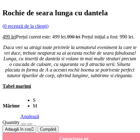
Rochie de seara lunga cu dantela
(
0
recenzii de la clienți)
499
lei
Prețul curent este: 499 lei.
990
lei
Prețul inițial a fost: 990 lei.
Daca vrei sa atragi toate privirele la urmatorul eveniment la care te
vei duce, trebuie neaparat sa ai aceasta rochie de seara fabuloasa!
Lunga, cu insertii de dantela si volane in mai multe straturi precum
o cascada de culoare, cu siguranta va fi atractia serii. Silueta
placuta in forma de A a acestei rochii boema se potriveste perfect
tuturor tipurilor de corp, oferind lungime, subtirime si eleganta.
Tabel marimi
S
Mărime
M
Anulează
Quantity
Adaugă în coș
Cumpără
Contacteaza-ne