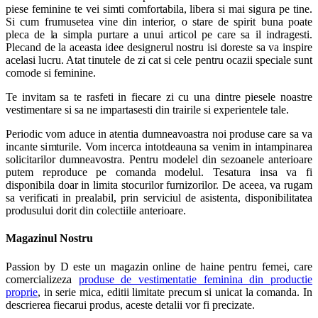
piese feminine te vei simti comfortabila, libera si mai sigura pe tine.
Si cum frumusetea vine din interior, o stare de spirit buna poate
pleca de la simpla purtare a unui articol pe care sa il indragesti.
Plecand de la aceasta idee designerul nostru isi doreste sa va inspire
acelasi lucru. Atat tinutele de zi cat si cele pentru ocazii speciale sunt
comode si feminine.
Te invitam sa te rasfeti in fiecare zi cu una dintre piesele noastre
vestimentare si sa ne impartasesti din trairile si experientele tale.
Periodic vom aduce in atentia dumneavoastra noi produse care sa va
incante simturile. Vom incerca intotdeauna sa venim in intampinarea
solicitarilor dumneavostra. Pentru modelel din sezoanele anterioare
putem reproduce pe comanda modelul. Tesatura insa va fi
disponibila doar in limita stocurilor furnizorilor. De aceea, va rugam
sa verificati in prealabil, prin serviciul de asistenta, disponibilitatea
produsului dorit din colectiile anterioare.
Magazinul Nostru
Passion by D este un magazin online de haine pentru femei, care
comercializeza
produse de vestimentatie feminina din productie
proprie
, in serie mica, editii limitate precum si unicat la comanda. In
descrierea fiecarui produs, aceste detalii vor fi precizate.