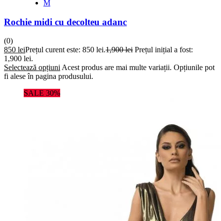
M
Rochie midi cu decolteu adanc
(0)
850
lei
Prețul curent este: 850 lei.
1,900
lei
Prețul inițial a fost:
1,900 lei.
Selectează opțiuni
Acest produs are mai multe variații. Opțiunile pot
fi alese în pagina produsului.
SALE 30%