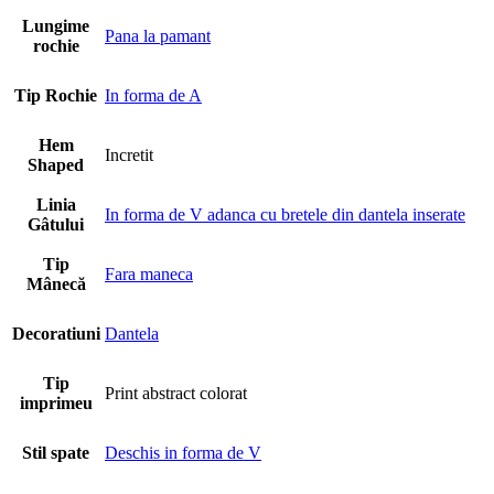
Lungime
Pana la pamant
rochie
Tip Rochie
In forma de A
Hem
Incretit
Shaped
Linia
In forma de V adanca cu bretele din dantela inserate
Gâtului
Tip
Fara maneca
Mânecă
Decoratiuni
Dantela
Tip
Print abstract colorat
imprimeu
Stil spate
Deschis in forma de V