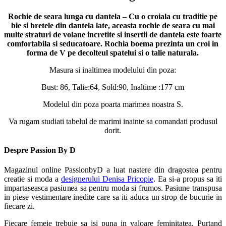
Rochie de seara lunga cu dantela – Cu o croiala cu traditie pe
bie si bretele din dantela late, aceasta rochie de seara cu mai
multe straturi de volane incretite si insertii de dantela este foarte
comfortabila si seducatoare. Rochia boema prezinta un croi in
forma de V pe decolteul spatelui si o talie naturala.
Masura si inaltimea modelului din poza:
Bust: 86, Talie:64, Sold:90, Inaltime :177 cm
Modelul din poza poarta marimea noastra S.
Va rugam studiati tabelul de marimi inainte sa comandati produsul
dorit.
Despre Passion By D
Magazinul online PassionbyD a luat nastere din dragostea pentru
creatie si moda a
designerului Denisa Pricopie
. Ea si-a propus sa iti
impartaseasca pasiunea sa pentru moda si frumos. Pasiune transpusa
in piese vestimentare inedite care sa iti aduca un strop de bucurie in
fiecare zi.
Fiecare femeie trebuie sa isi puna in valoare feminitatea. Purtand