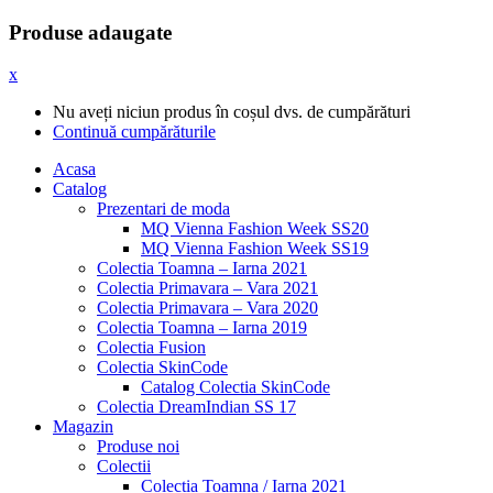
Produse adaugate
x
Nu aveți niciun produs în coșul dvs. de cumpărături
Continuă cumpărăturile
Acasa
Catalog
Prezentari de moda
MQ Vienna Fashion Week SS20
MQ Vienna Fashion Week SS19
Colectia Toamna – Iarna 2021
Colectia Primavara – Vara 2021
Colectia Primavara – Vara 2020
Colectia Toamna – Iarna 2019
Colectia Fusion
Colectia SkinCode
Catalog Colectia SkinCode
Colectia DreamIndian SS 17
Magazin
Produse noi
Colectii
Colectia Toamna / Iarna 2021