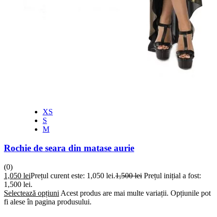
XS
S
M
Rochie de seara din matase aurie
(0)
1,050
lei
Prețul curent este: 1,050 lei.
1,500
lei
Prețul inițial a fost:
1,500 lei.
Selectează opțiuni
Acest produs are mai multe variații. Opțiunile pot
fi alese în pagina produsului.