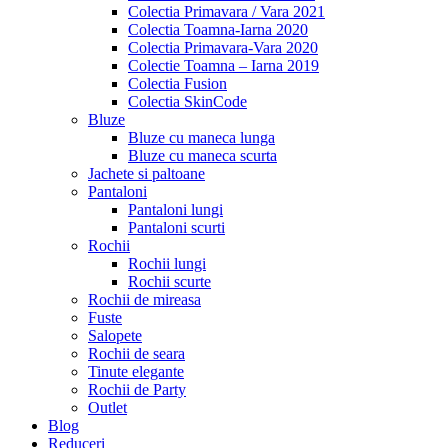
Colectia Primavara / Vara 2021
Colectia Toamna-Iarna 2020
Colectia Primavara-Vara 2020
Colectie Toamna – Iarna 2019
Colectia Fusion
Colectia SkinCode
Bluze
Bluze cu maneca lunga
Bluze cu maneca scurta
Jachete si paltoane
Pantaloni
Pantaloni lungi
Pantaloni scurti
Rochii
Rochii lungi
Rochii scurte
Rochii de mireasa
Fuste
Salopete
Rochii de seara
Tinute elegante
Rochii de Party
Outlet
Blog
Reduceri