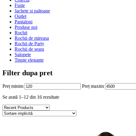
Fuste
Jachete si paltoane
Outlet
Pantaloni
Produse noi
Rochii
Rochii de mireasa
Rochii de Party
Rochii de seara
Salopete
Tinute elegante
Filter dupa pret
Preț minim
Preț maxim
Se arată 1–12 din 16 rezultate