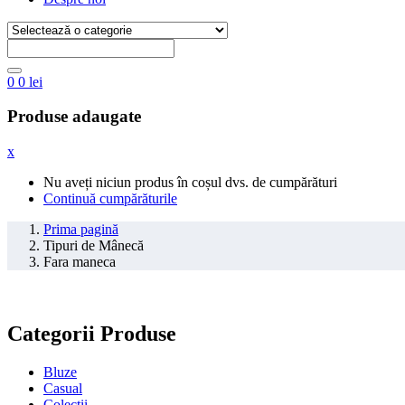
0
0
lei
Produse adaugate
x
Nu aveți niciun produs în coșul dvs. de cumpărături
Continuă cumpărăturile
Prima pagină
Tipuri de Mânecă
Fara maneca
Categorii Produse
Bluze
Casual
Colectii