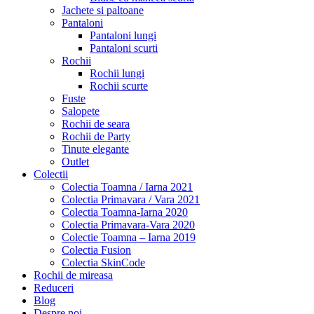
Jachete si paltoane
Pantaloni
Pantaloni lungi
Pantaloni scurti
Rochii
Rochii lungi
Rochii scurte
Fuste
Salopete
Rochii de seara
Rochii de Party
Tinute elegante
Outlet
Colectii
Colectia Toamna / Iarna 2021
Colectia Primavara / Vara 2021
Colectia Toamna-Iarna 2020
Colectia Primavara-Vara 2020
Colectie Toamna – Iarna 2019
Colectia Fusion
Colectia SkinCode
Rochii de mireasa
Reduceri
Blog
Despre noi