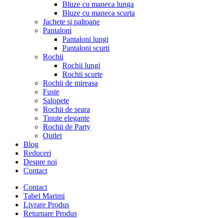
Bluze cu maneca lunga
Bluze cu maneca scurta
Jachete si paltoane
Pantaloni
Pantaloni lungi
Pantaloni scurti
Rochii
Rochii lungi
Rochii scurte
Rochii de mireasa
Fuste
Salopete
Rochii de seara
Tinute elegante
Rochii de Party
Outlet
Blog
Reduceri
Despre noi
Contact
Contact
Tabel Marimi
Livrare Produs
Returnare Produs