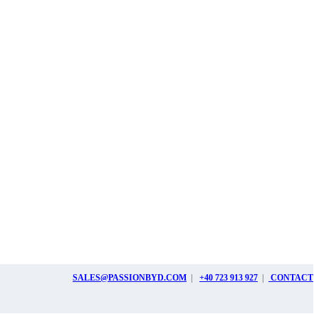
SALES@PASSIONBYD.COM
|
+40 723 913 927
|
CONTACT