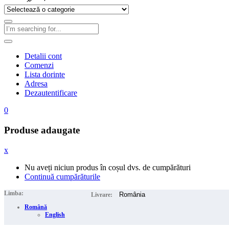
Detalii cont
Comenzi
Lista dorinte
Adresa
Dezautentificare
0
Produse adaugate
x
Nu aveți niciun produs în coșul dvs. de cumpărături
Continuă cumpărăturile
Limba:
Livrare:
Română
English