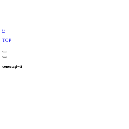
0
TOP
conectați-vă