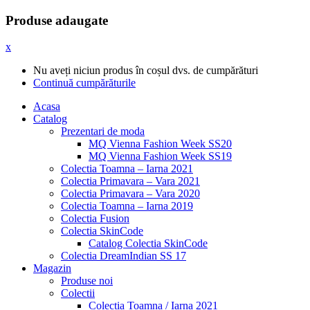
Produse adaugate
x
Nu aveți niciun produs în coșul dvs. de cumpărături
Continuă cumpărăturile
Acasa
Catalog
Prezentari de moda
MQ Vienna Fashion Week SS20
MQ Vienna Fashion Week SS19
Colectia Toamna – Iarna 2021
Colectia Primavara – Vara 2021
Colectia Primavara – Vara 2020
Colectia Toamna – Iarna 2019
Colectia Fusion
Colectia SkinCode
Catalog Colectia SkinCode
Colectia DreamIndian SS 17
Magazin
Produse noi
Colectii
Colectia Toamna / Iarna 2021