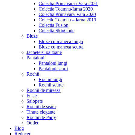
Colectia Primavara / Vara 2021
Colectia Toamna-Iarna 2020
Colectia Primavara-Vara 2020
Colectie Toamna – Iarna 2019
Colectia Fusion
Colectia SkinCode
Bluze
Bluze cu maneca lunga
Bluze cu maneca scurta
Jachete si paltoane
Pantaloni
Pantaloni lungi
Pantaloni scurti
Rochii
Rochii lungi
Rochii scurte
Rochii de mireasa
Fuste
Salopete
Rochii de seara
Tinute elegante
Rochii de Party
Outlet
Blog
Reduceri