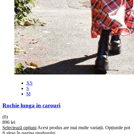
XS
S
M
Rochie lunga in carouri
(0)
896
lei
Selectează opțiuni
Acest produs are mai multe variații. Opțiunile pot
fi alese în pagina produsului.