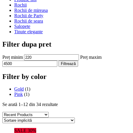
Rochii
Rochii de mireasa
Rochii de Party
Rochii de seara
Salopete
Tinute elegante
Filter dupa pret
Preț minim
Preț maxim
Filtrează
Filter by color
Gold
(1)
Pink
(1)
Se arată 1–12 din 34 rezultate
SALE 30%