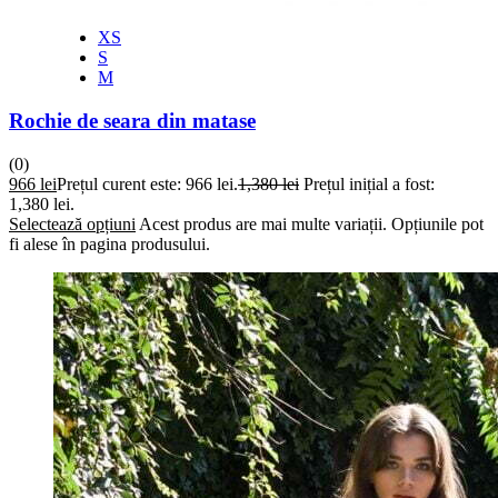
XS
S
M
Rochie de seara din matase
(0)
966
lei
Prețul curent este: 966 lei.
1,380
lei
Prețul inițial a fost:
1,380 lei.
Selectează opțiuni
Acest produs are mai multe variații. Opțiunile pot
fi alese în pagina produsului.