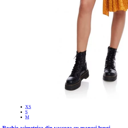
XS
S
M
Rochie asimetrica din vascoza cu maneci lungi