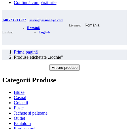
Continuă cumpărăturile
+40 723 913 927
|
sales@passionbyd.com
Livrare:
Română
Limba:
English
Prima pagină
Produse etichetate „rochie”
Filtrare produse
Categorii Produse
Bluze
Casual
Colectii
Fuste
Jachete si paltoane
Outlet
Pantaloni
Produse noi