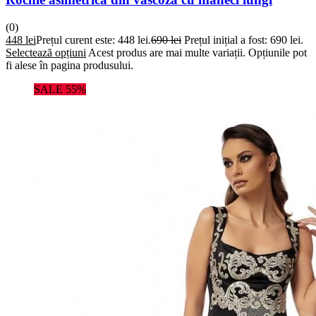
(0)
448
lei
Prețul curent este: 448 lei.
690
lei
Prețul inițial a fost: 690 lei.
Selectează opțiuni
Acest produs are mai multe variații. Opțiunile pot
fi alese în pagina produsului.
SALE 55%