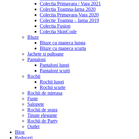
Colectia Primavara / Vara 2021
Colectia Toamna-Iarna 2020
Colectia Primavara-Vara 2020
Colectie Toamna – Iarna 2019
Colectia Fusion
Colectia SkinCode
Bluze
Bluze cu maneca lunga
Bluze cu maneca scurta
Jachete si paltoane
Pantaloni
Pantaloni lungi
Pantaloni scurti
Rochii
Rochii lungi
Rochii scurte
Rochii de mireasa
Fuste
Salopete
Rochii de seara
Tinute elegante
Rochii de Party
Outlet
Blog
Reduceri