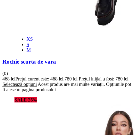
XS
S
M
Rochie scurta de vara
(0)
468
lei
Prețul curent este: 468 lei.
780
lei
Prețul inițial a fost: 780 lei.
Selectează opțiuni
Acest produs are mai multe variații. Opțiunile pot
fi alese în pagina produsului.
SALE 35%