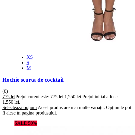
XS
S
M
Rochie scurta de cocktail
(0)
775
lei
Prețul curent este: 775 lei.
1,550
lei
Prețul inițial a fost:
1,550 lei.
Selectează opțiuni
Acest produs are mai multe variații. Opțiunile pot
fi alese în pagina produsului.
SALE 50%