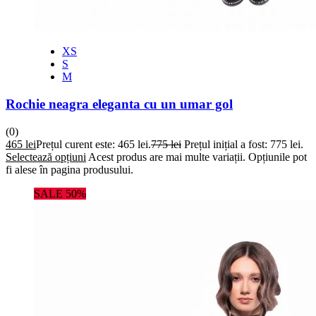
XS
S
M
Rochie neagra eleganta cu un umar gol
(0)
465
lei
Prețul curent este: 465 lei.
775
lei
Prețul inițial a fost: 775 lei.
Selectează opțiuni
Acest produs are mai multe variații. Opțiunile pot
fi alese în pagina produsului.
SALE 50%