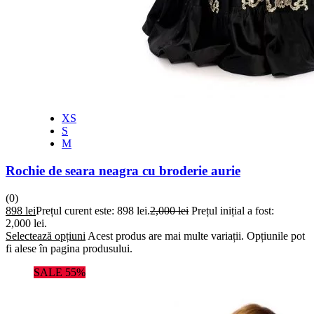
XS
S
M
Rochie de seara neagra cu broderie aurie
(0)
898
lei
Prețul curent este: 898 lei.
2,000
lei
Prețul inițial a fost:
2,000 lei.
Selectează opțiuni
Acest produs are mai multe variații. Opțiunile pot
fi alese în pagina produsului.
SALE 55%