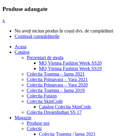
Produse adaugate
x
Nu aveți niciun produs în coșul dvs. de cumpărături
Continuă cumpărăturile
Acasa
Catalog
Prezentari de moda
MQ Vienna Fashion Week SS20
MQ Vienna Fashion Week SS19
Colectia Toamna – Iarna 2021
Colectia Primavara – Vara 2021
Colectia Primavara – Vara 2020
Colectia Toamna – Iarna 2019
Colectia Fusion
Colectia SkinCode
Catalog Colectia SkinCode
Colectia DreamIndian SS 17
Magazin
Produse noi
Colectii
Colectia Toamna / Iarna 2021