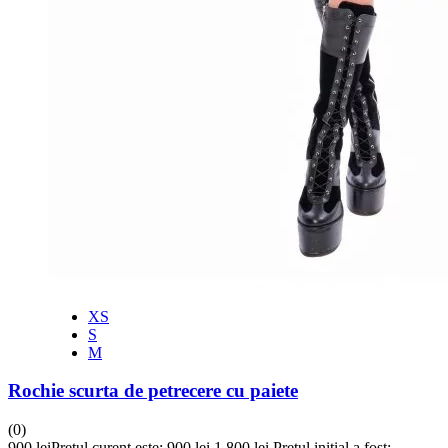
XS
S
M
Rochie scurta de petrecere cu paiete
(0)
900
lei
Prețul curent este: 900 lei.
1,800
lei
Prețul inițial a fost: