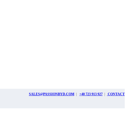
SALES@PASSIONBYD.COM
|
+40 723 913 927
|
CONTACT