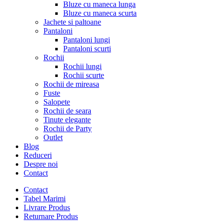
Bluze cu maneca lunga
Bluze cu maneca scurta
Jachete si paltoane
Pantaloni
Pantaloni lungi
Pantaloni scurti
Rochii
Rochii lungi
Rochii scurte
Rochii de mireasa
Fuste
Salopete
Rochii de seara
Tinute elegante
Rochii de Party
Outlet
Blog
Reduceri
Despre noi
Contact
Contact
Tabel Marimi
Livrare Produs
Returnare Produs