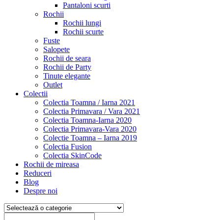
Pantaloni scurti
Rochii
Rochii lungi
Rochii scurte
Fuste
Salopete
Rochii de seara
Rochii de Party
Tinute elegante
Outlet
Colectii
Colectia Toamna / Iarna 2021
Colectia Primavara / Vara 2021
Colectia Toamna-Iarna 2020
Colectia Primavara-Vara 2020
Colectie Toamna – Iarna 2019
Colectia Fusion
Colectia SkinCode
Rochii de mireasa
Reduceri
Blog
Despre noi