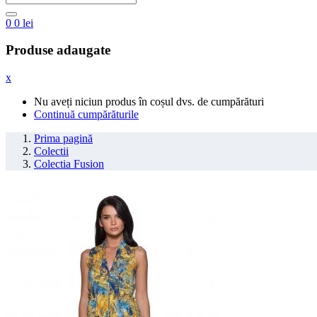
0
0
lei
Produse adaugate
x
Nu aveți niciun produs în coșul dvs. de cumpărături
Continuă cumpărăturile
Prima pagină
Colectii
Colectia Fusion