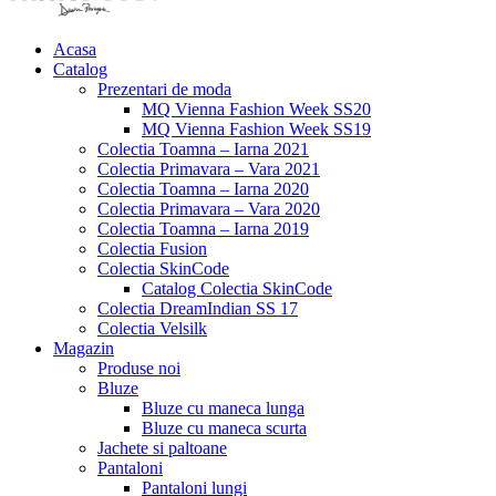
Acasa
Catalog
Prezentari de moda
MQ Vienna Fashion Week SS20
MQ Vienna Fashion Week SS19
Colectia Toamna – Iarna 2021
Colectia Primavara – Vara 2021
Colectia Toamna – Iarna 2020
Colectia Primavara – Vara 2020
Colectia Toamna – Iarna 2019
Colectia Fusion
Colectia SkinCode
Catalog Colectia SkinCode
Colectia DreamIndian SS 17
Colectia Velsilk
Magazin
Produse noi
Bluze
Bluze cu maneca lunga
Bluze cu maneca scurta
Jachete si paltoane
Pantaloni
Pantaloni lungi