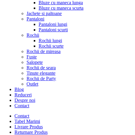
Bluze cu maneca lunga
Bluze cu maneca scurta
Jachete si paltoane
Pantaloni
Pantaloni lungi
Pantaloni scurti
Rochii
Rochii lungi
Rochii scurte
Rochii de mireasa
Fuste
Salopete
Rochii de seara
Tinute elegante
Rochii de Party
Outlet
Blog
Reduceri
Despre noi
Contact
Contact
Tabel Marimi
Livrare Produs
Returnare Produs