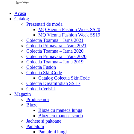
Acasa
Catalog
Prezentari de moda
MQ Vienna Fashion Week SS20
MQ Vienna Fashion Week SS19
Colectia Toamna – Iarna 2021
Colectia Primavara – Vara 2021
Colectia Toamna – Iarna 2020
Colectia Primavara – Vara 2020
Colectia Toamna – Iarna 2019
Colectia Fusion
Colectia SkinCode
Catalog Colectia SkinCode
Colectia DreamIndian SS 17
Colectia Velsilk
Magazin
Produse noi
Bluze
Bluze cu maneca lunga
Bluze cu maneca scurta
Jachete si paltoane
Pantaloni
Pantaloni lungi