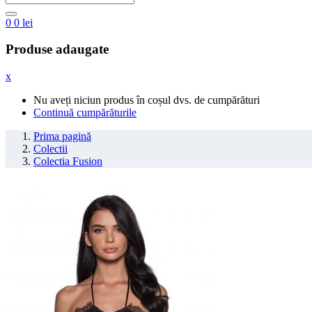
0
0
lei
Produse adaugate
x
Nu aveți niciun produs în coșul dvs. de cumpărături
Continuă cumpărăturile
Prima pagină
Colectii
Colectia Fusion