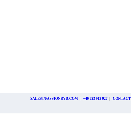
SALES@PASSIONBYD.COM
|
+40 723 913 927
|
CONTACT