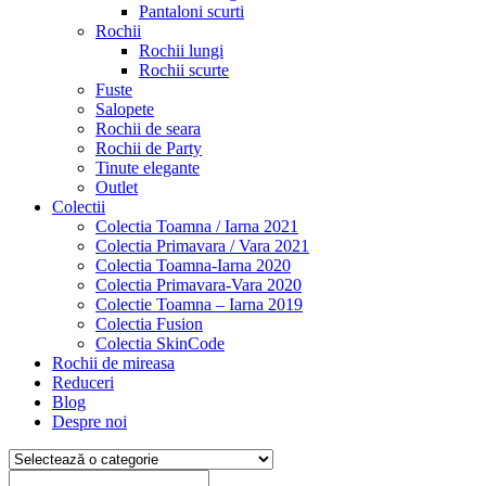
Pantaloni scurti
Rochii
Rochii lungi
Rochii scurte
Fuste
Salopete
Rochii de seara
Rochii de Party
Tinute elegante
Outlet
Colectii
Colectia Toamna / Iarna 2021
Colectia Primavara / Vara 2021
Colectia Toamna-Iarna 2020
Colectia Primavara-Vara 2020
Colectie Toamna – Iarna 2019
Colectia Fusion
Colectia SkinCode
Rochii de mireasa
Reduceri
Blog
Despre noi