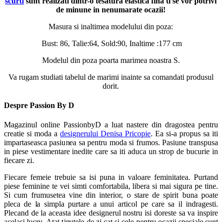
scurti
sunt realizati dintr-o tesatura elastica fina ti se vor potrivi
de minune in nenumarate ocazii!
Masura si inaltimea modelului din poza:
Bust: 86, Talie:64, Sold:90, Inaltime :177 cm
Modelul din poza poarta marimea noastra S.
Va rugam studiati tabelul de marimi inainte sa comandati produsul
dorit.
Despre Passion By D
Magazinul online PassionbyD a luat nastere din dragostea pentru
creatie si moda a
designerului Denisa Pricopie
. Ea si-a propus sa iti
impartaseasca pasiunea sa pentru moda si frumos. Pasiune transpusa
in piese vestimentare inedite care sa iti aduca un strop de bucurie in
fiecare zi.
Fiecare femeie trebuie sa isi puna in valoare feminitatea. Purtand
piese feminine te vei simti comfortabila, libera si mai sigura pe tine.
Si cum frumusetea vine din interior, o stare de spirit buna poate
pleca de la simpla purtare a unui articol pe care sa il indragesti.
Plecand de la aceasta idee designerul nostru isi doreste sa va inspire
acelasi lucru. Atat tinutele de zi cat si cele pentru ocazii speciale sunt