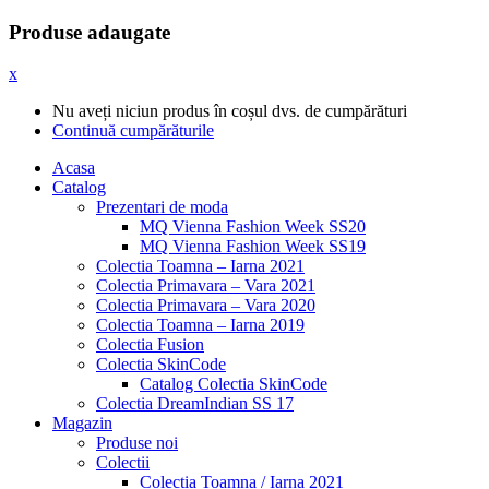
Produse adaugate
x
Nu aveți niciun produs în coșul dvs. de cumpărături
Continuă cumpărăturile
Acasa
Catalog
Prezentari de moda
MQ Vienna Fashion Week SS20
MQ Vienna Fashion Week SS19
Colectia Toamna – Iarna 2021
Colectia Primavara – Vara 2021
Colectia Primavara – Vara 2020
Colectia Toamna – Iarna 2019
Colectia Fusion
Colectia SkinCode
Catalog Colectia SkinCode
Colectia DreamIndian SS 17
Magazin
Produse noi
Colectii
Colectia Toamna / Iarna 2021