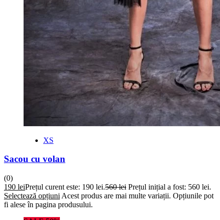
XS
Sacou cu volan
(0)
190
lei
Prețul curent este: 190 lei.
560
lei
Prețul inițial a fost: 560 lei.
Selectează opțiuni
Acest produs are mai multe variații. Opțiunile pot
fi alese în pagina produsului.