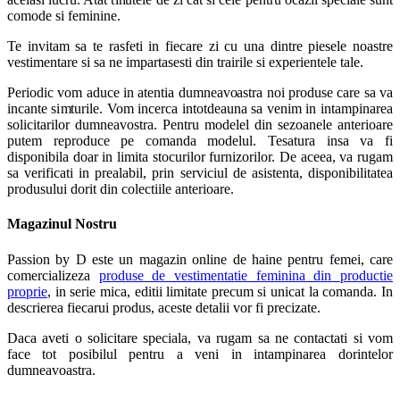
comode si feminine.
Te invitam sa te rasfeti in fiecare zi cu una dintre piesele noastre
vestimentare si sa ne impartasesti din trairile si experientele tale.
Periodic vom aduce in atentia dumneavoastra noi produse care sa va
incante simturile. Vom incerca intotdeauna sa venim in intampinarea
solicitarilor dumneavostra. Pentru modelel din sezoanele anterioare
putem reproduce pe comanda modelul. Tesatura insa va fi
disponibila doar in limita stocurilor furnizorilor. De aceea, va rugam
sa verificati in prealabil, prin serviciul de asistenta, disponibilitatea
produsului dorit din colectiile anterioare.
Magazinul Nostru
Passion by D este un magazin online de haine pentru femei, care
comercializeza
produse de vestimentatie feminina din productie
proprie
, in serie mica, editii limitate precum si unicat la comanda. In
descrierea fiecarui produs, aceste detalii vor fi precizate.
Daca aveti o solicitare speciala, va rugam sa ne contactati si vom
face tot posibilul pentru a veni in intampinarea dorintelor
dumneavoastra.