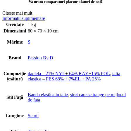
Va uram cumparaturi placute alaturi de noi!
Citeste mai mult
Informații suplimentare
Greutate
1 kg
Dimensiuni
60 × 70 × 10 cm
Mărime
S
Brand
Passion By D
Compoziție
dantela – 21% NYL+ 64% RAY+15% POL
,
tafta
țesătură
elastica – PES 68% + 7%EL + PA 25%
Banda elastica in talie
,
siret care se trange pe mijlocul
Stil Față
de fata
Lungime
Scurti