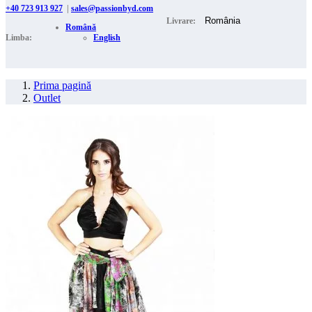
+40 723 913 927
|
sales@passionbyd.com
Livrare:
Română
Limba:
English
Prima pagină
Outlet