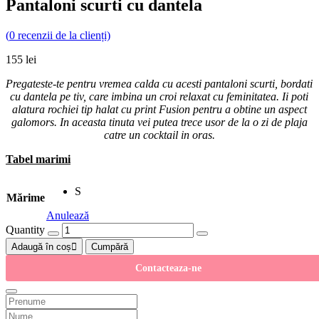
Pantaloni scurti cu dantela
(
0
recenzii de la clienți)
155
lei
Pregateste-te pentru vremea calda cu acesti pantaloni scurti, bordati
cu dantela pe tiv, care imbina un croi relaxat cu feminitatea. Ii poti
alatura rochiei tip halat cu print Fusion pentru a obtine un aspect
galomors. In aceasta tinuta vei putea trece usor de la o zi de plaja
catre un cocktail in oras.
Tabel marimi
S
Mărime
Anulează
Quantity
Adaugă în coș
Cumpără
Contacteaza-ne