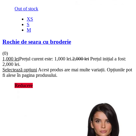
Out of stock
XS
S
M
Rochie de seara cu broderie
(0)
1,000
lei
Prețul curent este: 1,000 lei.
2,000
lei
Prețul inițial a fost:
2,000 lei.
Selectează opțiuni
Acest produs are mai multe variații. Opțiunile pot
fi alese în pagina produsului.
Reducere