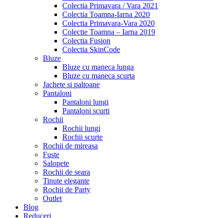
Colectia Primavara / Vara 2021
Colectia Toamna-Iarna 2020
Colectia Primavara-Vara 2020
Colectie Toamna – Iarna 2019
Colectia Fusion
Colectia SkinCode
Bluze
Bluze cu maneca lunga
Bluze cu maneca scurta
Jachete si paltoane
Pantaloni
Pantaloni lungi
Pantaloni scurti
Rochii
Rochii lungi
Rochii scurte
Rochii de mireasa
Fuste
Salopete
Rochii de seara
Tinute elegante
Rochii de Party
Outlet
Blog
Reduceri