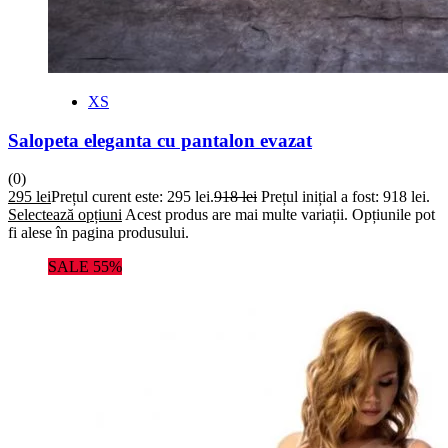
XS
Salopeta eleganta cu pantalon evazat
(0)
295
lei
Prețul curent este: 295 lei.
918
lei
Prețul inițial a fost: 918 lei.
Selectează opțiuni
Acest produs are mai multe variații. Opțiunile pot
fi alese în pagina produsului.
SALE 55%