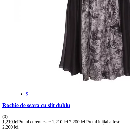
S
Rochie de seara cu slit dublu
(0)
1,210
lei
Prețul curent este: 1,210 lei.
2,200
lei
Prețul inițial a fost:
2,200 lei.