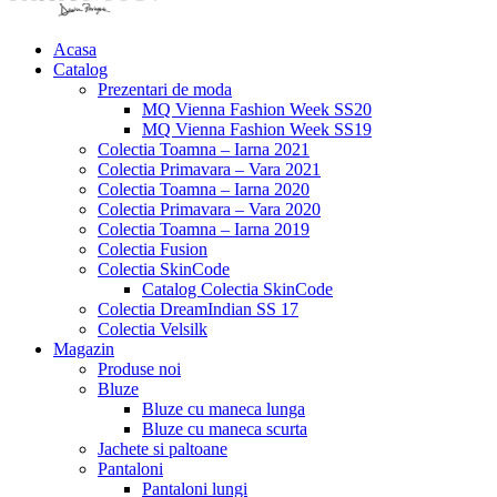
Acasa
Catalog
Prezentari de moda
MQ Vienna Fashion Week SS20
MQ Vienna Fashion Week SS19
Colectia Toamna – Iarna 2021
Colectia Primavara – Vara 2021
Colectia Toamna – Iarna 2020
Colectia Primavara – Vara 2020
Colectia Toamna – Iarna 2019
Colectia Fusion
Colectia SkinCode
Catalog Colectia SkinCode
Colectia DreamIndian SS 17
Colectia Velsilk
Magazin
Produse noi
Bluze
Bluze cu maneca lunga
Bluze cu maneca scurta
Jachete si paltoane
Pantaloni
Pantaloni lungi