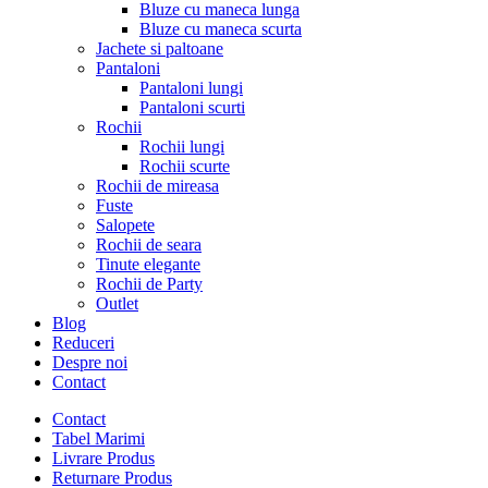
Bluze cu maneca lunga
Bluze cu maneca scurta
Jachete si paltoane
Pantaloni
Pantaloni lungi
Pantaloni scurti
Rochii
Rochii lungi
Rochii scurte
Rochii de mireasa
Fuste
Salopete
Rochii de seara
Tinute elegante
Rochii de Party
Outlet
Blog
Reduceri
Despre noi
Contact
Contact
Tabel Marimi
Livrare Produs
Returnare Produs