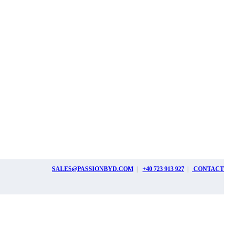
SALES@PASSIONBYD.COM
|
+40 723 913 927
|
CONTACT