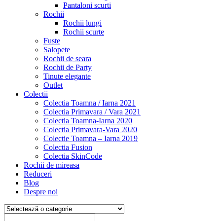
Pantaloni scurti
Rochii
Rochii lungi
Rochii scurte
Fuste
Salopete
Rochii de seara
Rochii de Party
Tinute elegante
Outlet
Colectii
Colectia Toamna / Iarna 2021
Colectia Primavara / Vara 2021
Colectia Toamna-Iarna 2020
Colectia Primavara-Vara 2020
Colectie Toamna – Iarna 2019
Colectia Fusion
Colectia SkinCode
Rochii de mireasa
Reduceri
Blog
Despre noi