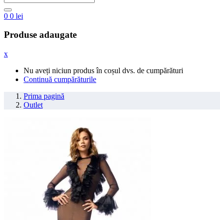
0
0
lei
Produse adaugate
x
Nu aveți niciun produs în coșul dvs. de cumpărături
Continuă cumpărăturile
Prima pagină
Outlet