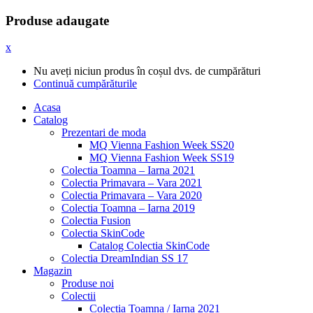
Produse adaugate
x
Nu aveți niciun produs în coșul dvs. de cumpărături
Continuă cumpărăturile
Acasa
Catalog
Prezentari de moda
MQ Vienna Fashion Week SS20
MQ Vienna Fashion Week SS19
Colectia Toamna – Iarna 2021
Colectia Primavara – Vara 2021
Colectia Primavara – Vara 2020
Colectia Toamna – Iarna 2019
Colectia Fusion
Colectia SkinCode
Catalog Colectia SkinCode
Colectia DreamIndian SS 17
Magazin
Produse noi
Colectii
Colectia Toamna / Iarna 2021