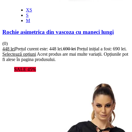
XS
S
M
Rochie asimetrica din vascoza cu maneci lungi
(0)
448
lei
Prețul curent este: 448 lei.
690
lei
Prețul inițial a fost: 690 lei.
Selectează opțiuni
Acest produs are mai multe variații. Opțiunile pot
fi alese în pagina produsului.
SALE 45%