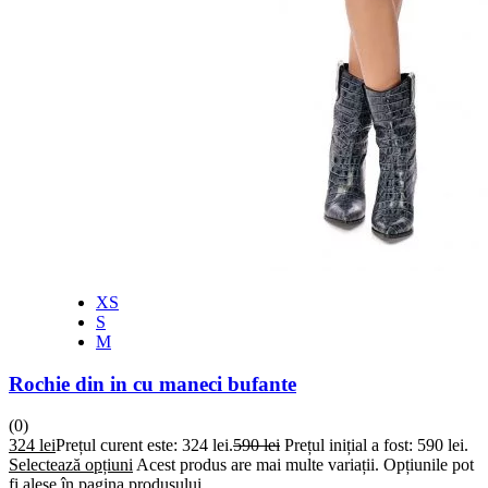
XS
S
M
Rochie din in cu maneci bufante
(0)
324
lei
Prețul curent este: 324 lei.
590
lei
Prețul inițial a fost: 590 lei.
Selectează opțiuni
Acest produs are mai multe variații. Opțiunile pot
fi alese în pagina produsului.