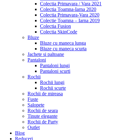
Colectia Primavara / Vara 2021
Colectia Toamna-Iarna 2020
Colectia Primavara-Vara 2020
Colectie Toamna – Iarna 2019
Colectia Fusion
Colectia SkinCode
Bluze
Bluze cu maneca lunga
Bluze cu maneca scurta
Jachete si paltoane
Pantaloni
Pantaloni lungi
Pantaloni scurti
Rochii
Rochii lungi
Rochii scurte
Rochii de mireasa
Fuste
Salopete
Rochii de seara
Tinute elegante
Rochii de Party
Outlet
Blog
Reduceri