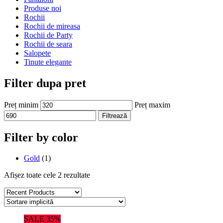
Produse noi
Rochii
Rochii de mireasa
Rochii de Party
Rochii de seara
Salopete
Tinute elegante
Filter dupa pret
Preț minim
Preț maxim
Filtrează
Filter by color
Gold
(1)
Afișez toate cele 2 rezultate
SALE 35%