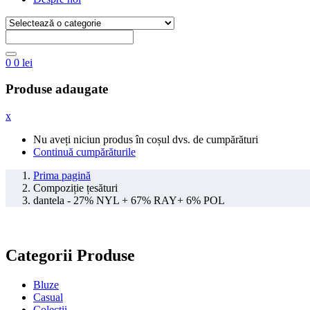
0
0
lei
Produse adaugate
x
Nu aveți niciun produs în coșul dvs. de cumpărături
Continuă cumpărăturile
Prima pagină
Compoziție țesături
dantela - 27% NYL + 67% RAY+ 6% POL
Categorii Produse
Bluze
Casual
Colectii