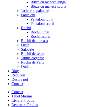
Bluze cu maneca lunga
Bluze cu maneca scurta
Jachete si paltoane
Pantaloni
Pantaloni lungi
Pantaloni scurti
Rochii
Rochii lungi
Rochii scurte
Rochii de mireasa
Fuste
Salopete
Rochii de seara
Tinute elegante
Rochii de Party
Outlet
Blog
Reduceri
Despre noi
Contact
Contact
Tabel Marimi
Livrare Produs
Returnare Produs