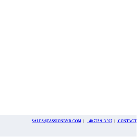
SALES@PASSIONBYD.COM
|
+40 723 913 927
|
CONTACT