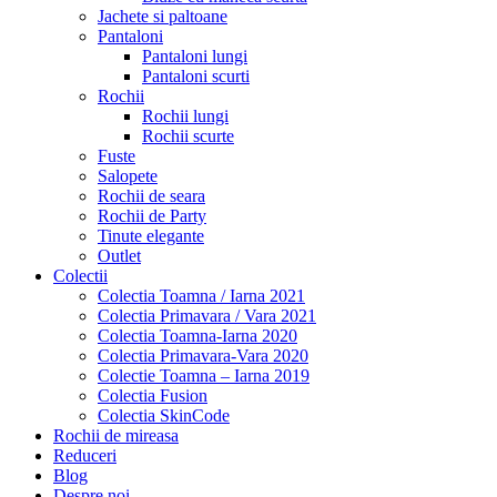
Jachete si paltoane
Pantaloni
Pantaloni lungi
Pantaloni scurti
Rochii
Rochii lungi
Rochii scurte
Fuste
Salopete
Rochii de seara
Rochii de Party
Tinute elegante
Outlet
Colectii
Colectia Toamna / Iarna 2021
Colectia Primavara / Vara 2021
Colectia Toamna-Iarna 2020
Colectia Primavara-Vara 2020
Colectie Toamna – Iarna 2019
Colectia Fusion
Colectia SkinCode
Rochii de mireasa
Reduceri
Blog
Despre noi