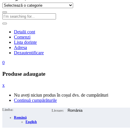
Detalii cont
Comenzi
Lista dorinte
Adresa
Dezautentificare
0
Produse adaugate
x
Nu aveți niciun produs în coșul dvs. de cumpărături
Continuă cumpărăturile
Limba:
Livrare:
Română
English