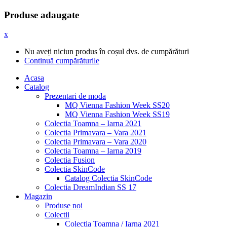
Produse adaugate
x
Nu aveți niciun produs în coșul dvs. de cumpărături
Continuă cumpărăturile
Acasa
Catalog
Prezentari de moda
MQ Vienna Fashion Week SS20
MQ Vienna Fashion Week SS19
Colectia Toamna – Iarna 2021
Colectia Primavara – Vara 2021
Colectia Primavara – Vara 2020
Colectia Toamna – Iarna 2019
Colectia Fusion
Colectia SkinCode
Catalog Colectia SkinCode
Colectia DreamIndian SS 17
Magazin
Produse noi
Colectii
Colectia Toamna / Iarna 2021