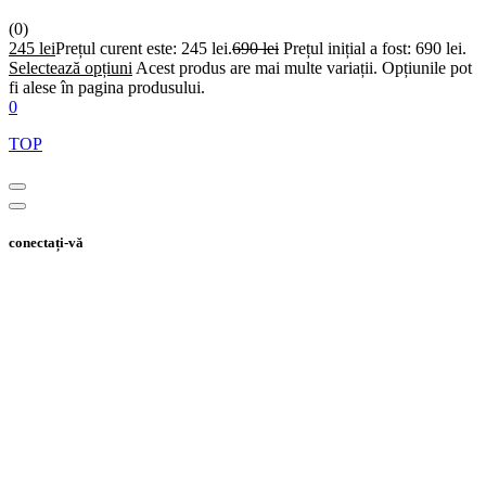
(0)
245
lei
Prețul curent este: 245 lei.
690
lei
Prețul inițial a fost: 690 lei.
Selectează opțiuni
Acest produs are mai multe variații. Opțiunile pot
fi alese în pagina produsului.
0
TOP
conectați-vă