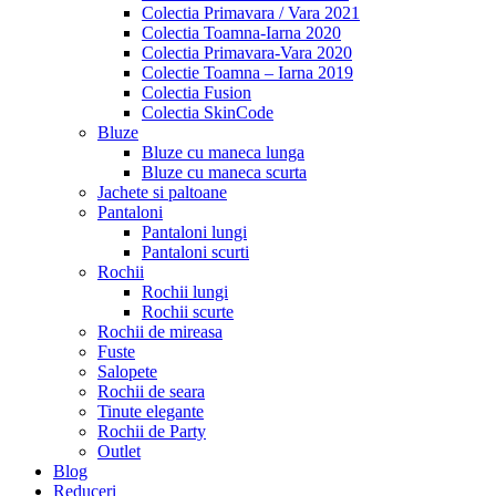
Colectia Primavara / Vara 2021
Colectia Toamna-Iarna 2020
Colectia Primavara-Vara 2020
Colectie Toamna – Iarna 2019
Colectia Fusion
Colectia SkinCode
Bluze
Bluze cu maneca lunga
Bluze cu maneca scurta
Jachete si paltoane
Pantaloni
Pantaloni lungi
Pantaloni scurti
Rochii
Rochii lungi
Rochii scurte
Rochii de mireasa
Fuste
Salopete
Rochii de seara
Tinute elegante
Rochii de Party
Outlet
Blog
Reduceri