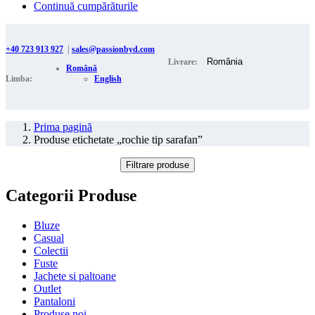
Continuă cumpărăturile
+40 723 913 927
|
sales@passionbyd.com
Livrare:
Română
Limba:
English
Prima pagină
Produse etichetate „rochie tip sarafan”
Filtrare produse
Categorii Produse
Bluze
Casual
Colectii
Fuste
Jachete si paltoane
Outlet
Pantaloni
Produse noi