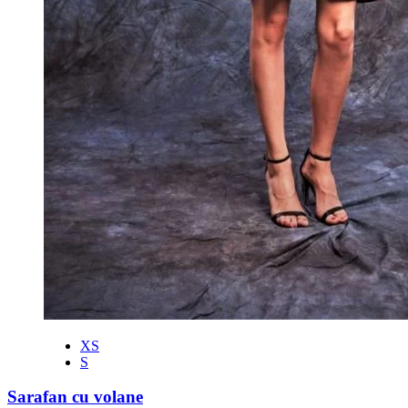
XS
S
Sarafan cu volane